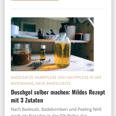
BADZUSÄTZE HAARPFLEGE UND HAUTPFLEGE IN DER
BADEWANNE
,
NEUE BADEZUSÄTZE
Duschgel selber machen: Mildes Rezept
mit 3 Zutaten
Nach Badesalz, Badebomben und Peeling fehlt
noch ein Klassiker in der DIY-Reihe: das