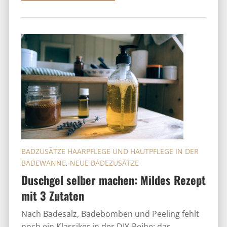
BADZUSÄTZE HAARPFLEGE UND HAUTPFLEGE IN DER
BADEWANNE
,
NEUE BADEZUSÄTZE
Duschgel selber machen: Mildes Rezept
mit 3 Zutaten
Nach Badesalz, Badebomben und Peeling fehlt
noch ein Klassiker in der DIY-Reihe: das