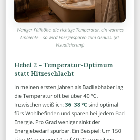
Weniger Füllhöhe, die richtige Temperatur, ein warmes
Ambiente – so wird Energiesparen zum Genuss. (KI-
Visualisierung)
Hebel 2 – Temperatur-Optimum
statt Hitzeschlacht
In meinen ersten Jahren als Badliebhaber lag
die Temperatur oft bei über 40 °C.
Inzwischen weiß ich:
36–38 °C
sind optimal
fürs Wohlbefinden und sparen bei jedem Bad
Energie. Pro Grad weniger sinkt der
Energiebedarf spürbar. Ein Beispiel: Um 150
Liter Wasser von 10 auf 40 °C zu erhitzen,