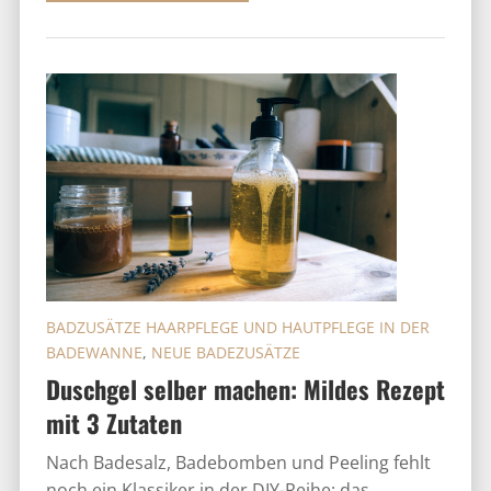
BADZUSÄTZE HAARPFLEGE UND HAUTPFLEGE IN DER
BADEWANNE
,
NEUE BADEZUSÄTZE
Duschgel selber machen: Mildes Rezept
mit 3 Zutaten
Nach Badesalz, Badebomben und Peeling fehlt
noch ein Klassiker in der DIY-Reihe: das