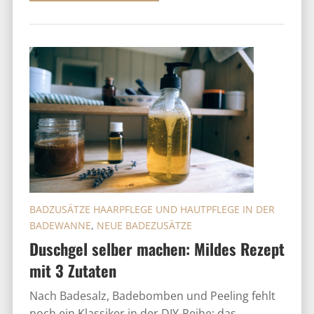
BADZUSÄTZE HAARPFLEGE UND HAUTPFLEGE IN DER
BADEWANNE
,
NEUE BADEZUSÄTZE
Duschgel selber machen: Mildes Rezept
mit 3 Zutaten
Nach Badesalz, Badebomben und Peeling fehlt
noch ein Klassiker in der DIY-Reihe: das