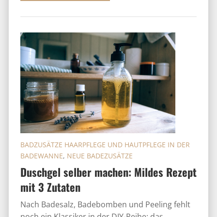
BADZUSÄTZE HAARPFLEGE UND HAUTPFLEGE IN DER
BADEWANNE
,
NEUE BADEZUSÄTZE
Duschgel selber machen: Mildes Rezept
mit 3 Zutaten
Nach Badesalz, Badebomben und Peeling fehlt
noch ein Klassiker in der DIY-Reihe: das