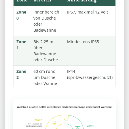
Zone
Innenbereich
IP67, maximal 12 Volt
0
von Dusche
oder
Badewanne
Zone
Bis 2,25 m
Mindestens IP65
1
über
Badewanne
oder Dusche
Zone
60 cm rund
IP44
2
um Dusche
(spritzwassergeschützt)
oder Wanne