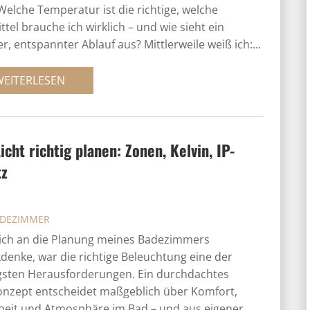
Welche Temperatur ist die richtige, welche
ittel brauche ich wirklich – und wie sieht ein
er, entspannter Ablauf aus? Mittlerweile weiß ich:...
WEITERLESEN
icht richtig planen: Zonen, Kelvin, IP-
tz
ADEZIMMER
ich an die Planung meines Badezimmers
denke, war die richtige Beleuchtung eine der
gsten Herausforderungen. Ein durchdachtes
onzept entscheidet maßgeblich über Komfort,
heit und Atmosphäre im Bad – und aus eigener