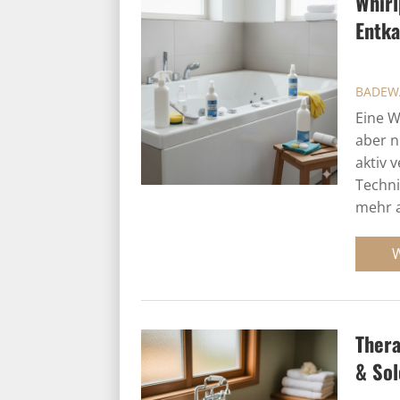
Whirl
Entka
BADEW
Eine W
aber n
aktiv 
Techni
mehr a
Thera
& So