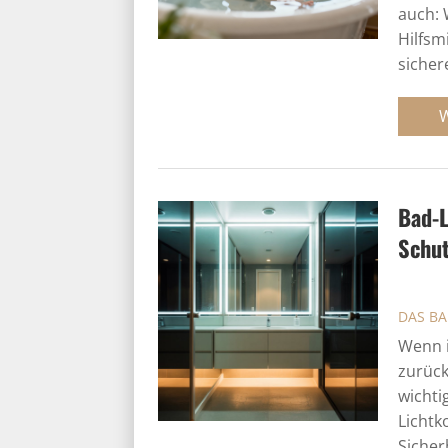
auch: 
Hilfsm
sicher
Bad-L
Schu
DAS B
Wenn 
zurück
wichti
Lichtk
Sicher