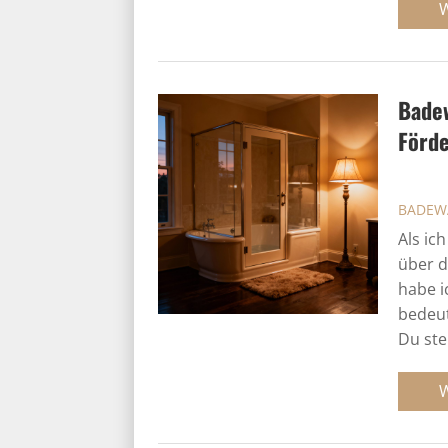
Badew
Förd
BADEW
Als ic
über 
habe i
bedeut
Du ste