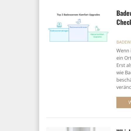
Badew
Check
BADEW
Wenn i
ein Or
Erst a
wie B
beschä
verände