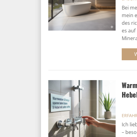
Bei me
mein e
des ri
es auf
Minera
Warm
Hebel
ERFAH
Ich li
– beso