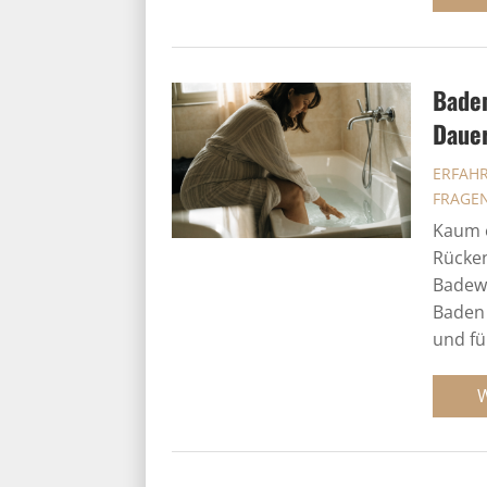
Baden
Dauer
ERFAH
FRAGE
Kaum e
Rücken
Badewa
Baden 
und fü