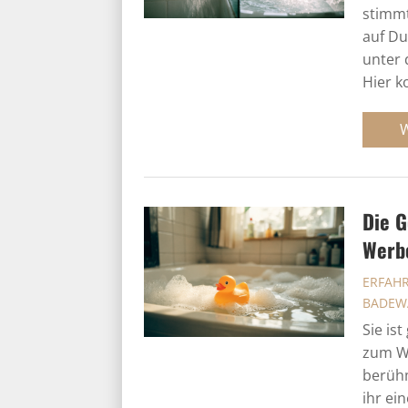
stimmt
auf Du
unter 
Hier k
Die G
Werb
ERFAH
BADEW
Sie is
zum We
berühm
ihr ei