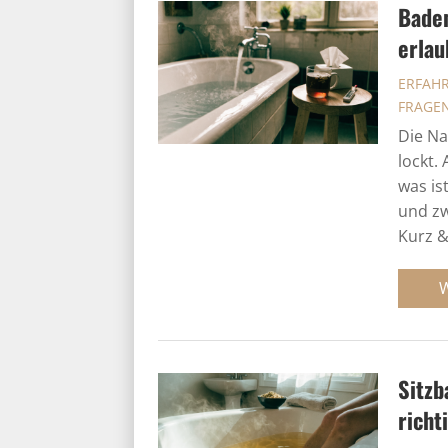
Baden
erlau
ERFAH
FRAGE
Die Na
lockt.
was is
und zw
Kurz &.
Sitzb
richt