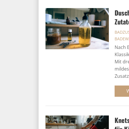
Dusch
Zutat
BADZUS
BADEW
Nach B
Klassi
Mit dr
mildes
Zusatz
Knets
für K