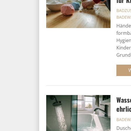
BADZUS
BADEW
Händew
formba
Hygien
Kinder
Grundr
Wass
ehrli
BADEW
Dusche