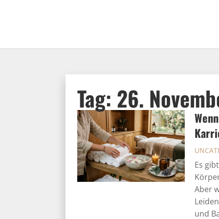
Tag:
26. Novemb
Wenn 
Karri
UNCAT
Es gib
Körper
Aber w
Leiden
und Ba