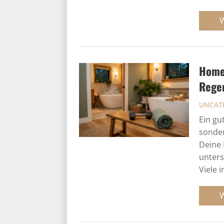
Home
Rege
UNCAT
Ein gu
sonder
Deine 
unters
Viele i