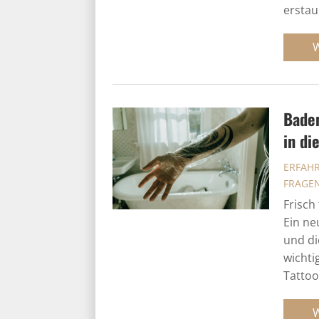
erstau
Baden
in di
ERFAH
FRAGE
Frisch
Ein ne
und di
wichti
Tattoo