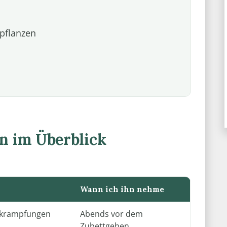
lpflanzen
en im Überblick
Wann ich ihn nehme
erkrampfungen
Abends vor dem
Zubettgehen