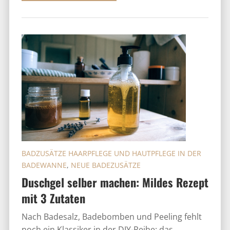
BADZUSÄTZE HAARPFLEGE UND HAUTPFLEGE IN DER
BADEWANNE
,
NEUE BADEZUSÄTZE
Duschgel selber machen: Mildes Rezept
mit 3 Zutaten
Nach Badesalz, Badebomben und Peeling fehlt
noch ein Klassiker in der DIY-Reihe: das