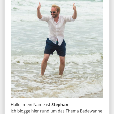
Hallo, mein Name ist
Stephan
.
Ich blogge hier rund um das Thema Badewanne
und freue mich über regen Austausch.
Willkommen im wohl größten Fachblog zum
Thema Badewanne.
Kooperationsanfragen
zu
Contentmarketing
bitte
über
stephanzabel.de
Finden