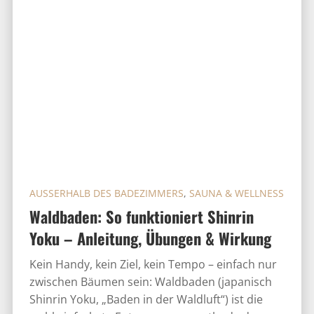
AUSSERHALB DES BADEZIMMERS
,
SAUNA & WELLNESS
Waldbaden: So funktioniert Shinrin
Yoku – Anleitung, Übungen & Wirkung
Kein Handy, kein Ziel, kein Tempo – einfach nur
zwischen Bäumen sein: Waldbaden (japanisch
Shinrin Yoku, „Baden in der Waldluft“) ist die
wohl einfachste Entspannungsmethode der
Welt. Und ja, als bekennender Badewannen-Fan
sage ich: Sie ist eine...
WEITERLESEN
« Older Entries