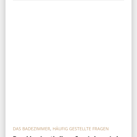
DAS BADEZIMMER
,
HÄUFIG GESTELLTE FRAGEN
Duschkopf entkalken: So wird er wieder
wie neu (mit & ohne Abschrauben)
Wenn der Duschstrahl in alle Richtungen spritzt
oder nur noch halbherzig tröpfelt, ist fast
immer Kalk schuld. Die gute Nachricht: