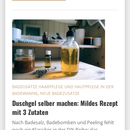
BADZUSÄTZE HAARPFLEGE UND HAUTPFLEGE IN DER
BADEWANNE
,
NEUE BADEZUSÄTZE
Duschgel selber machen: Mildes Rezept
mit 3 Zutaten
Nach Badesalz, Badebomben und Peeling fehlt
noch ein Klassiker in der DIY-Reihe: das