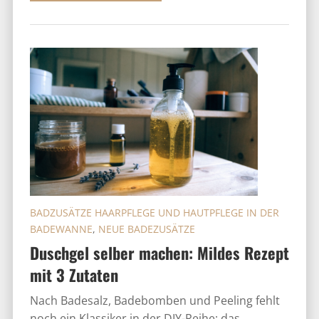
BADZUSÄTZE HAARPFLEGE UND HAUTPFLEGE IN DER
BADEWANNE
,
NEUE BADEZUSÄTZE
Duschgel selber machen: Mildes Rezept
mit 3 Zutaten
Nach Badesalz, Badebomben und Peeling fehlt
noch ein Klassiker in der DIY-Reihe: das